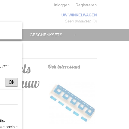
Inloggen
Registreren
UW WINKELWAGEN
Geen producten
(0)
MANNEN
GESCHENKSETS
+
ikkels
Ook interessant
t,
pas
er Blauw
Ok
ia-
nze sociale