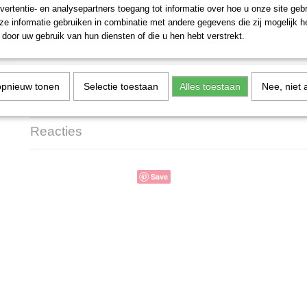
vertentie- en analysepartners toegang tot informatie over hoe u onze site gebru
e informatie gebruiken in combinatie met andere gegevens die zij mogelijk 
IN WINKELWAGEN
door uw gebruik van hun diensten of die u hen hebt verstrekt.
Omschrijving
opnieuw tonen
Selectie toestaan
Alles toestaan
Nee, niet 
Comair Zelfklevende Wikkels 12 Stuks 16mm - Donker Blauw
Reacties
Save