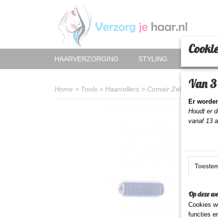
Cookie
HAARVERZORGING
STYLING
HAAR AC
Van 3 
Home
>
Tools
>
Haarrollers
>
Comair Zelfklevende W
Er worden
Houdt er d
vanaf 13 
Toeste
Op deze we
Cookies wo
functies e