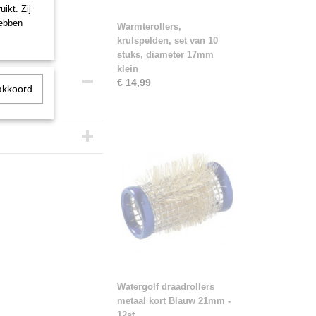
ikt. Zij
hebben
Warmterollers,
krulspelden, set van 10
stuks, diameter 17mm
klein
€ 14,99
akkoord
Watergolf draadrollers
metaal kort Blauw 21mm -
12st.