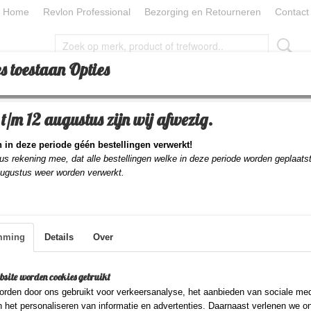
Home
Revlon Professional
Bezorging en Retourneren
Contact
s toestaan Opties
CESSOIRES
TOOLS
BEAUTY
BEAUTY PILLOW
t/m 12 augustus zijn wij afwezig.
ikkels 12 Stuks 16mm - Donker Blauw
 in deze periode géén bestellingen verwerkt!
Comair Zelfklevende W
us rekening mee, dat alle bestellingen welke in deze periode worden geplaats
augustus weer worden verwerkt.
12 Stuks 16mm - Donk
€ 5,95
mming
Details
Over
(inclusief btw 21%)
✓
Op voorraad
- Levertijd 1-2 dagen
bsite worden cookies gebruikt
Aantal
rden door ons gebruikt voor verkeersanalyse, het aanbieden van sociale med
n het personaliseren van informatie en advertenties. Daarnaast verlenen we o