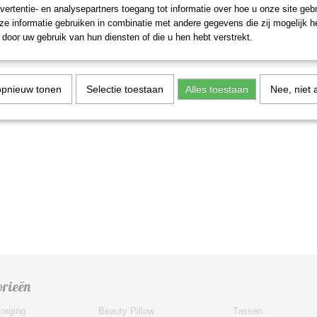
vertentie- en analysepartners toegang tot informatie over hoe u onze site gebru
e informatie gebruiken in combinatie met andere gegevens die zij mogelijk 
door uw gebruik van hun diensten of die u hen hebt verstrekt.
Pluche Baby Pop
lhanger Pluizig
uche Baby Pop Sleutelhanger Pluizig
opnieuw tonen
Selectie toestaan
Alles toestaan
Nee, niet 
orieën
orging
Beauty Pillow
Tassen