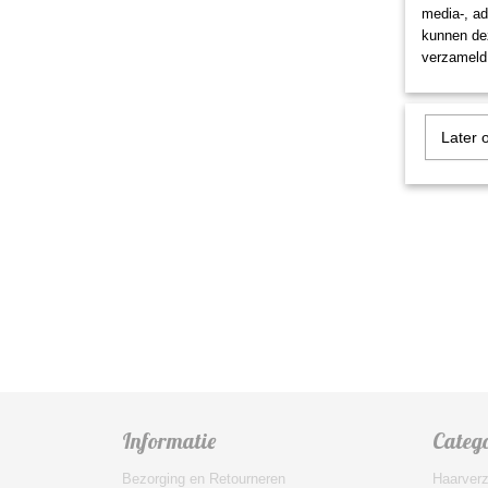
media-, ad
kunnen dez
verzameld 
Slaap 
Sleute
Slaap Pl
Later 
€ 4,50
Informatie
Categ
Bezorging en Retourneren
Haarverz