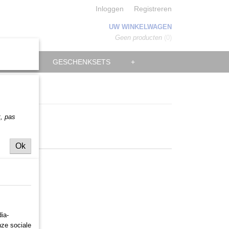
Inloggen
Registreren
UW WINKELWAGEN
Geen producten
(0)
MANNEN
GESCHENKSETS
+
t,
pas
Ok
ia-
nze sociale