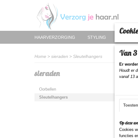
Cookie
HAARVERZORGING
STYLING
HAAR AC
Van 3 
Home
>
sieraden
>
Sleutelhangers
Er worden
Houdt er d
sieraden
Sorteer
vanaf 13 
Oorbellen
Sleutelhangers
Toeste
Op deze we
Cookies wo
functies e