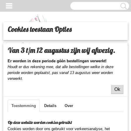
Cookies toestaan Opties
Inloggen
Registreren
UW WINKELWAGEN
Van 3 t/m 12 augustus zijn wij afwezig.
Geen producten
(0)
Er worden in deze periode géén bestellingen verwerkt!
Houdt er dus rekening mee, dat alle bestellingen welke in deze
Home
>
Tools
>
Haarrollers
>
Comair Zelfklevende Wikkels 12
Stuks 28mm - Licht Blauw
periode worden geplaatst,
pas vanaf 13 augustus weer worden
verwerkt.
Ok
Toestemming
Details
Over
Op deze website worden cookies gebruikt
Cookies worden door ons gebruikt voor verkeersanalyse, het