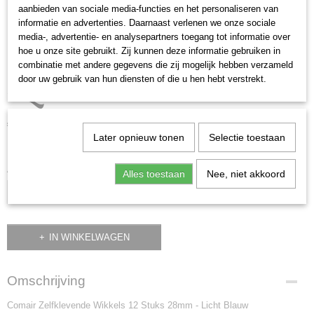
Comair Zelfklevende
aanbieden van sociale media-functies en het personaliseren van
informatie en advertenties. Daarnaast verlenen we onze sociale
media-, advertentie- en analysepartners toegang tot informatie over
Wikkels 12 Stuks 28mm
hoe u onze site gebruikt. Zij kunnen deze informatie gebruiken in
combinatie met andere gegevens die zij mogelijk hebben verzameld
- Licht Blauw
door uw gebruik van hun diensten of die u hen hebt verstrekt.
€ 7,95
(inclusief btw 21%)
Later opnieuw tonen
Selectie toestaan
✓
Op voorraad
- Levertijd 1-2 dagen
Aantal
Alles toestaan
Nee, niet akkoord
IN WINKELWAGEN
Omschrijving
Comair Zelfklevende Wikkels 12 Stuks 28mm - Licht Blauw