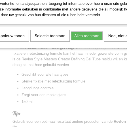
vertentie- en analysepartners toegang tot informatie over hoe u onze site gebru
e informatie gebruiken in combinatie met andere gegevens die zij mogelijk 
IN WINKELWAGEN
door uw gebruik van hun diensten of die u hen hebt verstrekt.
Omschrijving
opnieuw tonen
Selectie toestaan
Alles toestaan
Nee, niet 
Revlon Style Masters Creator Defining Gel Tube is een gel die geschik
met een sterke fixatie. Deze gel zorgt voor een langdurige controle e
fixatie en retexturizing formule kan het haar in ieder gewenste vorm 
is de Revlon Style Masters Creator Defining Gel Tube residu vrij en 
droog als nat haar gebruikt worden.
Geschikt voor alle haartypes
Sterke fixatie met retexturizing formule
Langdurige controle
Zorgt voor een mooie glans
150 ml
Tip:
Gebruik voor een optimaal resultaat andere producten van de
Revlon 