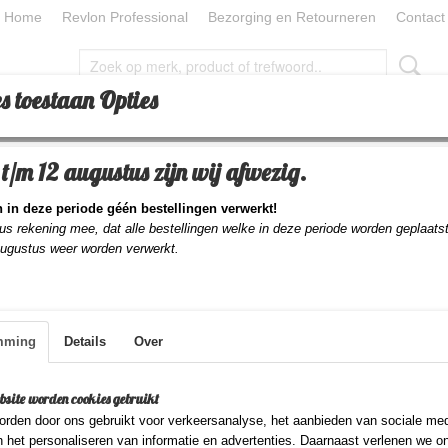
Home
Revlon Professional
Bezorging en Retourneren
Contact
s toestaan Opties
CESSOIRES
TOOLS
BEAUTY
BEAUTY PILLOW
t/m 12 augustus zijn wij afwezig.
ng Gel
 in deze periode géén bestellingen verwerkt!
Style Masters Creator 
us rekening mee, dat alle bestellingen welke in deze periode worden geplaats
augustus weer worden verwerkt.
Gel
€ 15,85
mming
Details
Over
(inclusief btw 21%)
✓
Op voorraad
- Levertijd 1-2 dagen
bsite worden cookies gebruikt
Aantal
rden door ons gebruikt voor verkeersanalyse, het aanbieden van sociale med
n het personaliseren van informatie en advertenties. Daarnaast verlenen we o