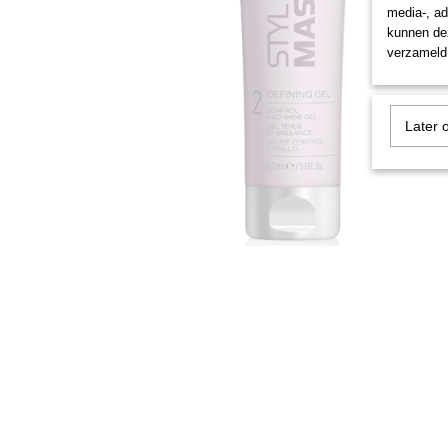
media-, ad
kunnen dez
verzameld 
Later 