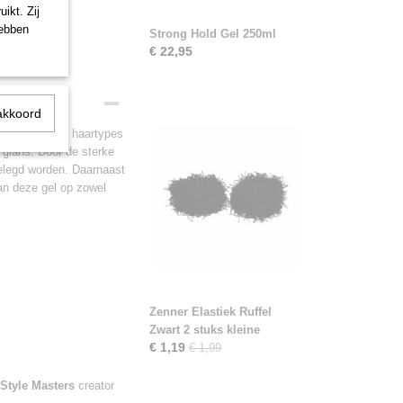
ikt. Zij
hebben
Strong Hold Gel 250ml
€ 22,95
akkoord
t is voor alle haartypes
n glans. Door de sterke
gelegd worden. Daarnaast
kan deze gel op zowel
Zenner Elastiek Ruffel
Zwart 2 stuks kleine
€ 1,19
€ 1,99
Style Masters
creator