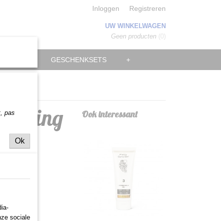
Inloggen
Registreren
UW WINKELWAGEN
Geen producten
(0)
MANNEN
GESCHENKSETS
+
Defining
Ook interessant
t,
pas
Ok
ia-
nze sociale