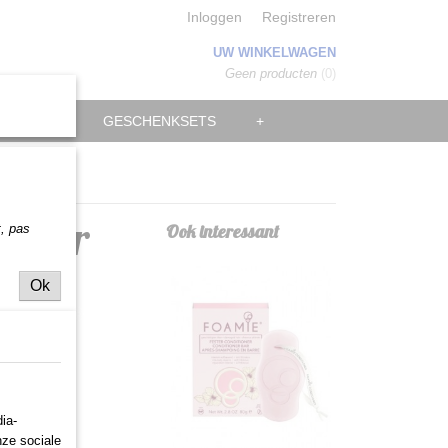
Inloggen
Registreren
UW WINKELWAGEN
Geen producten
(0)
MANNEN
GESCHENKSETS
+
ilver
Ook interessant
t,
pas
Ok
ia-
nze sociale