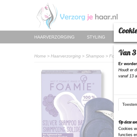
Cookie
HAARVERZORGING
STYLING
HAAR AC
Van 3 
Home
>
Haarverzorging
>
Shampoo
>
Foamie Shampo
Er worden
Houdt er d
vanaf 13 
Toeste
Op deze we
Cookies wo
functies e