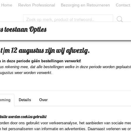
Home
Revlon Professional
Bezorging en Retourneren
Contact
s toestaan Opties
CESSOIRES
TOOLS
BEAUTY
BEAUTY PILLOW
t/m 12 augustus zijn wij afwezig.
o Bar Silver Linings (blond haar)
 in deze periode géén bestellingen verwerkt!
Foamie Shampoo Bar S
us rekening mee, dat alle bestellingen welke in deze periode worden geplaats
augustus weer worden verwerkt.
Linings (blond haar)
€ 5,95
mming
Details
Over
(inclusief btw 21%)
✓
Op voorraad
- Levertijd 1-2 dagen
bsite worden cookies gebruikt
Aantal
rden door ons gebruikt voor verkeersanalyse, het aanbieden van sociale med
n het personaliseren van informatie en advertenties. Daarnaast verlenen we o