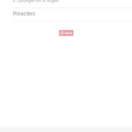
4. Ophangen om te drogen.
Reacties
Save