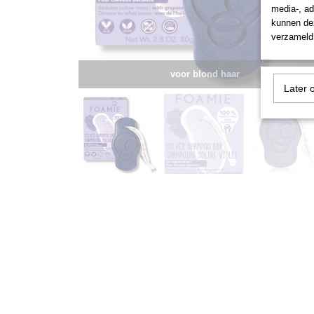
media-, ad
kunnen dez
verzameld 
voor blond haar
Later 