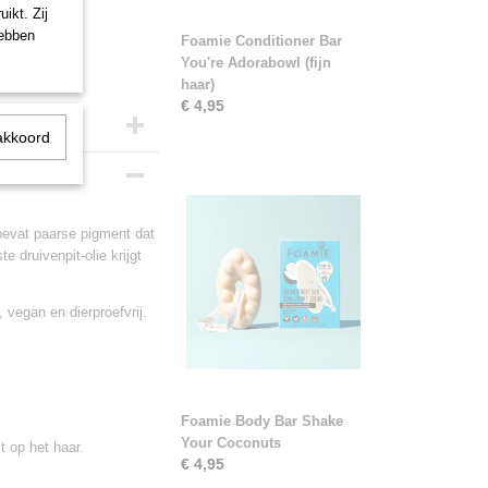
ikt. Zij
hebben
Foamie Conditioner Bar
You're Adorabowl (fijn
haar)
€ 4,95
akkoord
bevat paarse pigment dat
e druivenpit-olie krijgt
, vegan en dierproefvrij.
Foamie Body Bar Shake
Your Coconuts
t op het haar.
€ 4,95