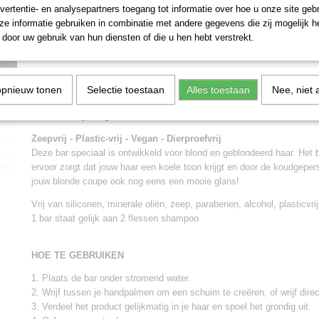
vertentie- en analysepartners toegang tot informatie over hoe u onze site gebru
e informatie gebruiken in combinatie met andere gegevens die zij mogelijk 
IN WINKELWAGEN
door uw gebruik van hun diensten of die u hen hebt verstrekt.
Specificaties
opnieuw tonen
Selectie toestaan
Alles toestaan
Nee, niet 
EAN code
4063528010858
Omschrijving
Zeepvrij - Plastic-vrij - Vegan - Dierproefvrij
Deze bar speciaal is ontwikkeld voor blond en geblondeerd haar. Het 
ervoor zorgt dat jouw haar een koele toon krijgt en door de koudgeperst
jouw blonde coupe ook nog eens een mooie glans!
Vrij van siliconen, minerale oliën, zeep, parabenen, alcohol, plasticvrij
1 bar staat gelijk aan 2 flessen shampoo
HOE TE GEBRUIKEN
1. Plaats de bar onder stromend water.
2. Wrijf tussen je handpalmen om een schuim te creëren, of wrijf direc
3. Verdeel het product gelijkmatig in je haar en spoel het grondig uit.