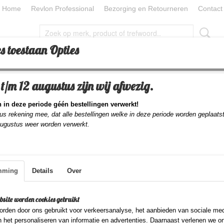
Home
Revlon Professional
Bezorging en Retourneren
Contact
s toestaan Opties
CESSOIRES
TOOLS
BEAUTY
BEAUTY PILLOW
t/m 12 augustus zijn wij afwezig.
vlon Equave 3 Phases Hydro Fusio Oil 200 ml
 in deze periode géén bestellingen verwerkt!
Revlon Equave 3 Phas
us rekening mee, dat alle bestellingen welke in deze periode worden geplaats
augustus weer worden verwerkt.
Fusio Oil 200 ml
€ 12,95
mming
Details
Over
(inclusief btw 21%)
✓
Op voorraad
- Levertijd 1-2 dagen
bsite worden cookies gebruikt
Aantal
rden door ons gebruikt voor verkeersanalyse, het aanbieden van sociale med
n het personaliseren van informatie en advertenties. Daarnaast verlenen we o