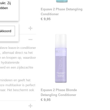
ikt. Zij
hebben
Equave 2 Phase Detangling
Conditioner
€ 9,95
akkoord
ieve leave-in conditioner
, allemaal direct na het
ten en knopen op, waardoor
e hydraterende
teerd en een zijdezachte
rminderen en geeft het
eze multitasker is perfect
d haar. Het beschermt ook
Equave 2 Phase Blonde
Detangling Conditioner
€ 9,95