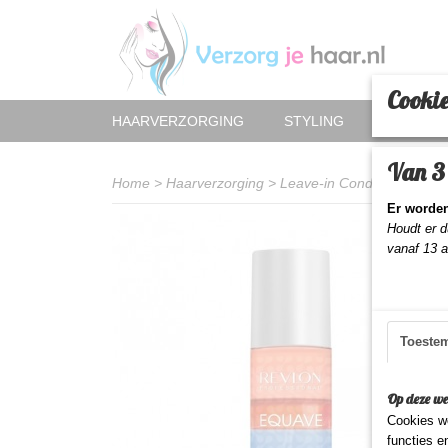
Cookie
HAARVERZORGING
STYLING
HAAR AC
Van 3 
Home
>
Haarverzorging
>
Leave-in Conditioner
>
Re
Er worden
Houdt er d
vanaf 13 
Toeste
Op deze we
Cookies wo
functies e