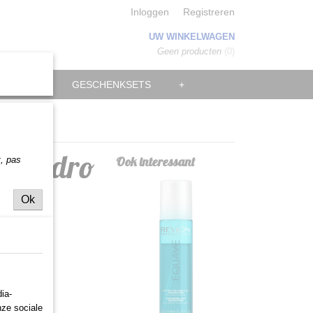
Inloggen
Registreren
UW WINKELWAGEN
Geen producten
(0)
MANNEN
GESCHENKSETS
+
es Hydro
Ook interessant
t,
pas
Ok
ia-
nze sociale