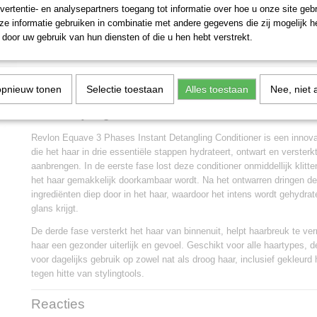
vertentie- en analysepartners toegang tot informatie over hoe u onze site gebru
e informatie gebruiken in combinatie met andere gegevens die zij mogelijk 
IN WINKELWAGEN
door uw gebruik van hun diensten of die u hen hebt verstrekt.
Specificaties
opnieuw tonen
Selectie toestaan
Alles toestaan
Nee, niet 
EAN code
8432225137087
Omschrijving
Revlon Equave 3 Phases Instant Detangling Conditioner is een innovat
die het haar in drie essentiële stappen hydrateert, ontwart en versterkt
aanbrengen. In de eerste fase lost deze conditioner onmiddellijk klit
het haar gemakkelijk doorkambaar wordt. Na het ontwarren dringen d
ingrediënten diep door in het haar, waardoor het intens wordt gehydra
glans krijgt.
De derde fase versterkt het haar van binnenuit, helpt haarbreuk te ve
haar een gezonder uiterlijk en gevoel. Geschikt voor alle haartypes, d
voor dagelijks gebruik op zowel nat als droog haar, inclusief gekleur
tegen hitte van stylingtools.
Reacties