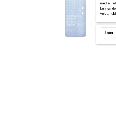
media-, ad
kunnen dez
verzameld 
Later 