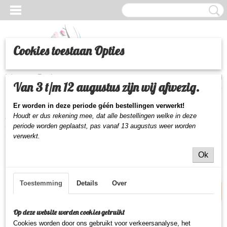
Cookies toestaan Opties
Inloggen
Registreren
UW WINKELWAGEN
Van 3 t/m 12 augustus zijn wij afwezig.
Geen producten
(0)
Er worden in deze periode géén bestellingen verwerkt!
Houdt er dus rekening mee, dat alle bestellingen welke in deze
Home
>
Beauty
>
Make-up
>
Ogen
>
Alcina Velvet Kajal Liner
Coffee
periode worden geplaatst,
pas vanaf 13 augustus weer worden
verwerkt.
Ok
NIEUW
Toestemming
Details
Over
Op deze website worden cookies gebruikt
Cookies worden door ons gebruikt voor verkeersanalyse, het