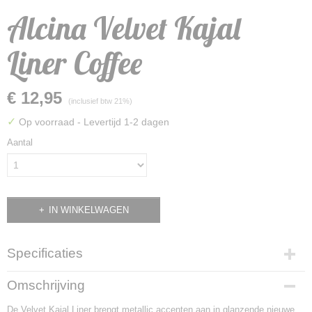
Alcina Velvet Kajal
Liner Coffee
€ 12,95
(inclusief btw 21%)
✓
Op voorraad
- Levertijd 1-2 dagen
Aantal
IN WINKELWAGEN
Specificaties
EAN code
Omschrijving
4008666660893
De Velvet Kajal Liner brengt metallic accenten aan in glanzende nieuwe