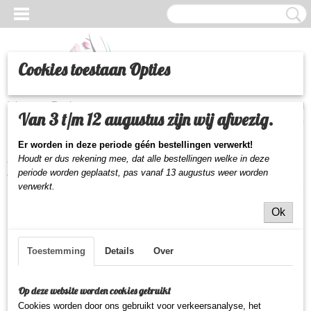
Cookies toestaan Opties
Inloggen
Registreren
UW WINKELWAGEN
Van 3 t/m 12 augustus zijn wij afwezig.
Geen producten
(0)
Er worden in deze periode géén bestellingen verwerkt!
Houdt er dus rekening mee, dat alle bestellingen welke in deze
Home
>
Beauty
>
Make-up
>
Ogen
>
Leticia Well vloeibare eyeliner
antraciet
periode worden geplaatst,
pas vanaf 13 augustus weer worden
verwerkt.
Ok
Toestemming
Details
Over
Op deze website worden cookies gebruikt
Cookies worden door ons gebruikt voor verkeersanalyse, het