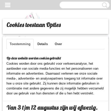
Cookies toestaan Opties
Inloggen
Registreren
UW WINKELWAGEN
Geen producten
(0)
Toestemming
Details
Over
Home
>
Beauty
>
Make-up
>
Ogen
>
Leticia Well vloeibare eyeliner
Op deze website worden cookies gebruikt
groen
Cookies worden door ons gebruikt voor verkeersanalyse, het
aanbieden van sociale media-functies en het personaliseren van
informatie en advertenties. Daarnaast verlenen we onze sociale
media-, advertentie- en analysepartners toegang tot informatie over
hoe u onze site gebruikt. Zij kunnen deze informatie gebruiken in
combinatie met andere gegevens die zij mogelijk hebben verzameld
door uw gebruik van hun diensten of die u hen hebt verstrekt.
Van 3 t/m 12 augustus zijn wij afwezig.