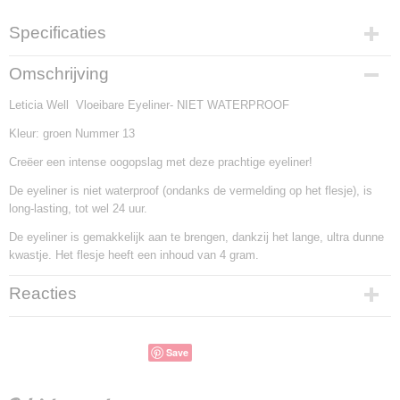
Specificaties
EAN code
Omschrijving
84354332
Leticia Well Vloeibare Eyeliner- NIET WATERPROOF
Kleur: groen Nummer 13
Creëer een intense oogopslag met deze prachtige eyeliner!
De eyeliner is niet waterproof (ondanks de vermelding op het flesje), is
long-lasting, tot wel 24 uur.
De eyeliner is gemakkelijk aan te brengen, dankzij het lange, ultra dunne
kwastje. Het flesje heeft een inhoud van 4 gram.
Reacties
Save