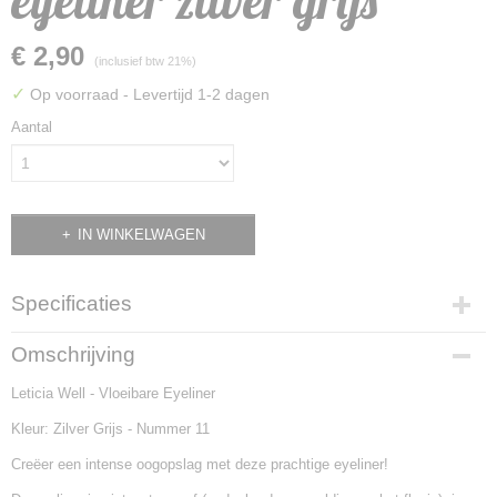
eyeliner zilver grijs
€ 2,90
(inclusief btw 21%)
✓
Op voorraad
- Levertijd 1-2 dagen
Aantal
IN WINKELWAGEN
Specificaties
EAN code
Omschrijving
8435433209201
Leticia Well - Vloeibare Eyeliner
Kleur: Zilver Grijs - Nummer 11
Creëer een intense oogopslag met deze prachtige eyeliner!