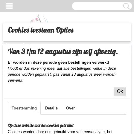
Cookies toestaan Opties
Inloggen
Registreren
UW WINKELWAGEN
Van 3 t/m 12 augustus zijn wij afwezig.
Geen producten
(0)
Er worden in deze periode géén bestellingen verwerkt!
Houdt er dus rekening mee, dat alle bestellingen welke in deze
Home
>
Beauty
>
Make-up
>
Ogen
>
Leticia Well vloeibare eyeliner
zilver grijs
periode worden geplaatst,
pas vanaf 13 augustus weer worden
verwerkt.
Ok
Toestemming
Details
Over
Op deze website worden cookies gebruikt
Cookies worden door ons gebruikt voor verkeersanalyse, het