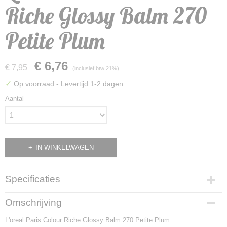
Riche Glossy Balm 270
Petite Plum
€ 6,76
€ 7,95
(inclusief btw 21%)
✓
Op voorraad
- Levertijd 1-2 dagen
Aantal
IN WINKELWAGEN
Specificaties
EAN code
Omschrijving
071249283066
L'oreal Paris Colour Riche Glossy Balm 270 Petite Plum