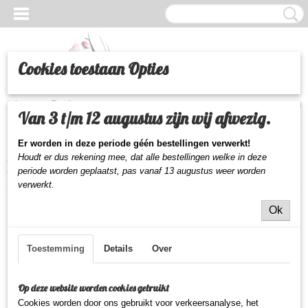
Cookies toestaan Opties
Inloggen
Registreren
UW WINKELWAGEN
Van 3 t/m 12 augustus zijn wij afwezig.
Geen producten
(0)
Er worden in deze periode géén bestellingen verwerkt!
Houdt er dus rekening mee, dat alle bestellingen welke in deze
Home
>
Beauty
>
Make-up
>
Lippen
>
L'oreal Paris Colour Riche
Glossy Balm 270 Petite Plum
periode worden geplaatst,
pas vanaf 13 augustus weer worden
verwerkt.
Ok
Toestemming
Details
Over
Op deze website worden cookies gebruikt
Cookies worden door ons gebruikt voor verkeersanalyse, het