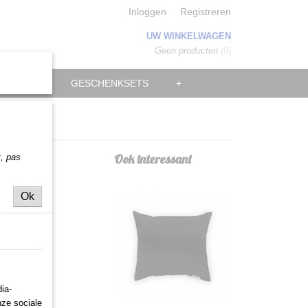
Inloggen
Registreren
UW WINKELWAGEN
Geen producten
(0)
MANNEN
GESCHENKSETS
+
ne
Ook interessant
t,
pas
Ok
ia-
nze sociale