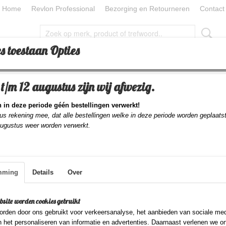
Home
Revlon Professional
Bezorging en Retourneren
Contact
s toestaan Opties
CESSOIRES
TOOLS
BEAUTY
BEAUTY PILLOW
t/m 12 augustus zijn wij afwezig.
en 60x70
>
Beauty Pillow Aubergine
 in deze periode géén bestellingen verwerkt!
Beauty Pillow Aubergi
us rekening mee, dat alle bestellingen welke in deze periode worden geplaats
augustus weer worden verwerkt.
€ 23,95
(inclusief btw 21%)
✓
Op voorraad
- Levertijd 1-2 dagen
mming
Details
Over
Aantal
bsite worden cookies gebruikt
rden door ons gebruikt voor verkeersanalyse, het aanbieden van sociale med
n het personaliseren van informatie en advertenties. Daarnaast verlenen we o