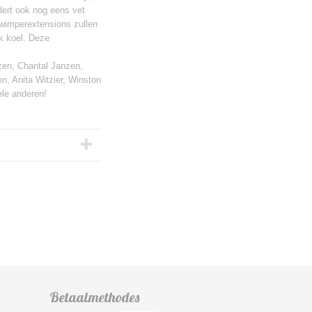
dert ook nog eens vet
 wimperextensions zullen
jk koel. Deze
zen, Chantal Janzen,
n, Anita Witzier, Winston
ele anderen!
Betaalmethodes