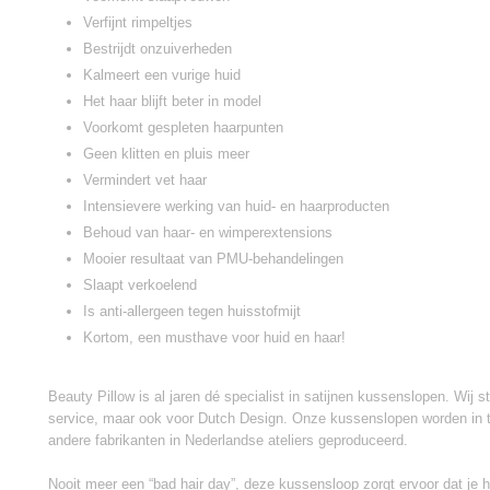
Verfijnt rimpeltjes
Bestrijdt onzuiverheden
Kalmeert een vurige huid
Het haar blijft beter in model
Voorkomt gespleten haarpunten
Geen klitten en pluis meer
Vermindert vet haar
Intensievere werking van huid- en haarproducten
Behoud van haar- en wimperextensions
Mooier resultaat van PMU-behandelingen
Slaapt verkoelend
Is anti-allergeen tegen huisstofmijt
Kortom, een musthave voor huid en haar!
Beauty Pillow is al jaren dé specialist in satijnen kussenslopen. Wij s
service, maar ook voor Dutch Design. Onze kussenslopen worden in te
andere fabrikanten in Nederlandse ateliers geproduceerd.
Nooit meer een “bad hair day”, deze kussensloop zorgt ervoor dat je haa