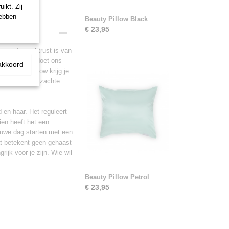
ikt. Zij
hebben
Beauty Pillow Black
€ 23,95
n goede nachtrust is van
drukke leven doet ons
akkoord
t Beauty Pillow krijg je
 Slapen op het zachte
d en haar. Het reguleert
ien heeft het een
ieuwe dag starten met een
at betekent geen gehaast
rijk voor je zijn. Wie wil
Beauty Pillow Petrol
€ 23,95