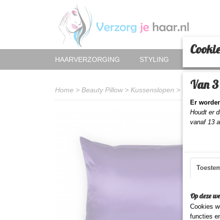
Cookie
HAARVERZORGING
STYLING
HAAR AC
Van 3 
Home
>
Beauty Pillow
>
Kussenslopen
>
Kussenslop
Er worden
Houdt er d
vanaf 13 
Toeste
Op deze we
Cookies wo
functies e