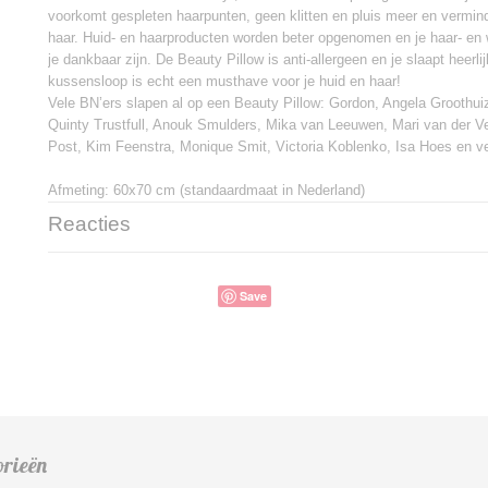
voorkomt gespleten haarpunten, geen klitten en pluis meer en vermin
haar. Huid- en haarproducten worden beter opgenomen en je haar- en
je dankbaar zijn. De Beauty Pillow is anti-allergeen en je slaapt heerli
kussensloop is echt een musthave voor je huid en haar!
Vele BN’ers slapen al op een Beauty Pillow: Gordon, Angela Groothui
Quinty Trustfull, Anouk Smulders, Mika van Leeuwen, Mari van der Ve
Post, Kim Feenstra, Monique Smit, Victoria Koblenko, Isa Hoes en v
Afmeting: 60x70 cm (standaardmaat in Nederland)
Reacties
Save
orieën