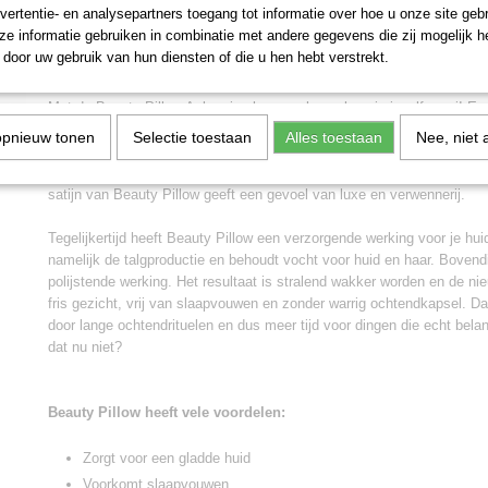
IN WINKELWAGEN
vertentie- en analysepartners toegang tot informatie over hoe u onze site gebru
e informatie gebruiken in combinatie met andere gegevens die zij mogelijk 
door uw gebruik van hun diensten of die u hen hebt verstrekt.
Omschrijving
Met de Beauty Pillow Aubergine kussensloop slaap je jezelf mooi! Ee
groot belang, het wordt niet voor niets “beauty sleep” genoemd. Ons 
opnieuw tonen
Selectie toestaan
Alles toestaan
Nee, niet 
steeds meer beseffen dat een goede nachtrust van groot belang is. Me
de heerlijke slaapmomenten die zo belangrijk zijn en die jij verdient.
satijn van Beauty Pillow geeft een gevoel van luxe en verwennerij.
Tegelijkertijd heeft Beauty Pillow een verzorgende werking voor je hui
namelijk de talgproductie en behoudt vocht voor huid en haar. Bovend
polijstende werking. Het resultaat is stralend wakker worden en de n
fris gezicht, vrij van slaapvouwen en zonder warrig ochtendkapsel. D
door lange ochtendrituelen en dus meer tijd voor dingen die echt belang
dat nu niet?
Beauty Pillow heeft vele voordelen:
Zorgt voor een gladde huid
Voorkomt slaapvouwen